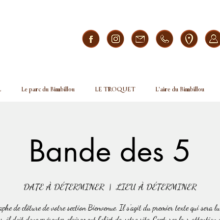
L
Le parc du Bimbillou
LE TROQUET
L'aire du Bimbillou
Bande des 5
DATE À DÉTERMINER
  |  
LIEU À DÉTERMINER
phe de clôture de votre section Bienvenue. Il s'agit du premier texte qui sera lu
s, il doit donc présenter clairement l'objet de votre site. Capturez leur attention