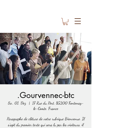
.Gourvennec-btc
So., 01. Dez.
  |  
17 Rue du Port, 85200 Fontenay-
le-Comte, France
Paragraphe de clôture de votre rubrique Bienvenue. Il
s'agit du premier texte qui sera lu par les visiteurs, il