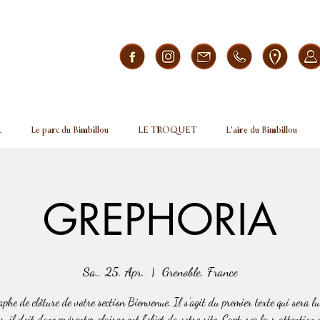
L
Le parc du Bimbillou
LE TROQUET
L'aire du Bimbillou
GREPHORIA
Sa., 25. Apr.
  |  
Grenoble, France
phe de clôture de votre section Bienvenue. Il s'agit du premier texte qui sera lu
s, il doit donc présenter clairement l'objet de votre site. Capturez leur attention