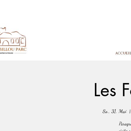
ACCUEI
Les 
So., 31. Mai
  |
Paragra
visiteur