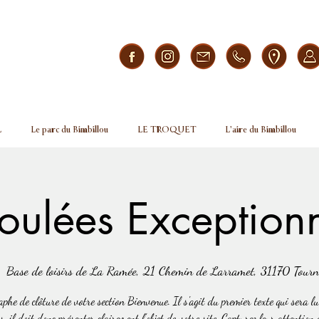
L
Le parc du Bimbillou
LE TROQUET
L'aire du Bimbillou
Foulées Exceptionn
  
Base de loisirs de La Ramée, 21 Chemin de Larramet, 31170 Tourne
phe de clôture de votre section Bienvenue. Il s'agit du premier texte qui sera lu
s, il doit donc présenter clairement l'objet de votre site. Capturez leur attention