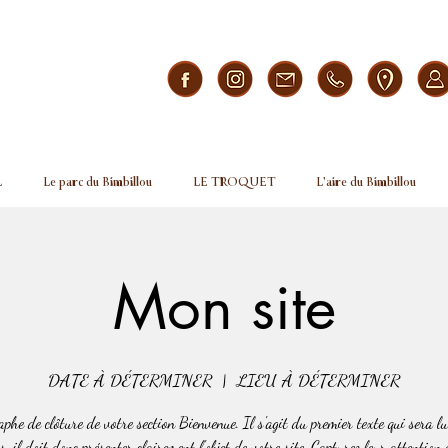
L
Le parc du Bimbillou
LE TROQUET
L'aire du Bimbillou
Mon site
DATE À DÉTERMINER
  |  
LIEU À DÉTERMINER
phe de clôture de votre section Bienvenue. Il s'agit du premier texte qui sera lu
s, il doit donc présenter clairement l'objet de votre site. Capturez leur attention