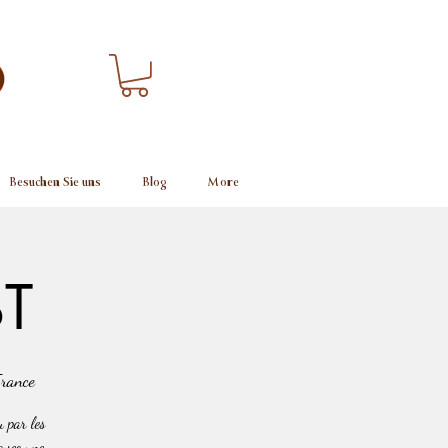
Besuchen Sie uns
Blog
More
BT
rance
u par les
 avec une