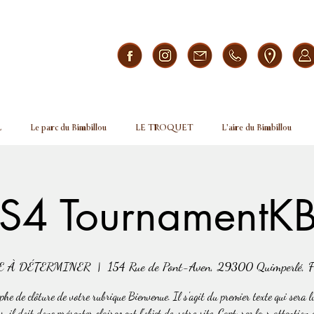
L
Le parc du Bimbillou
LE TROQUET
L'aire du Bimbillou
S4 TournamentK
E À DÉTERMINER
  |  
154 Rue de Pont-Aven, 29300 Quimperlé, F
he de clôture de votre rubrique Bienvenue. Il s'agit du premier texte qui sera l
s, il doit donc présenter clairement l'objet de votre site. Capturez leur attention