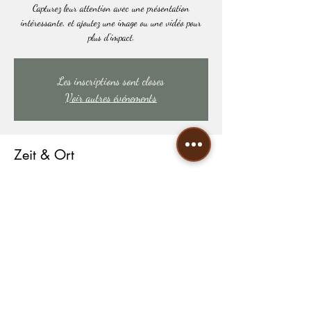
Capturez leur attention avec une présentation
intéressante, et ajoutez une image ou une vidéo pour
plus d'impact.
Les inscriptions sont closes
Voir autres événements
Zeit & Ort
02. Dez. 2019, 19:00 – 11. März 2022, 23:00
155 rue de la pompe
Diese Veranstaltung teilen