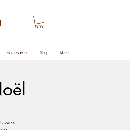
ven a vernos
Blog
More
Noël
 Concours
teurs