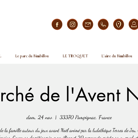
L
Le parc du Bimbillou
LE TROQUET
L'aire du Bimbillou
ché de l'Avent 
dom, 24 nov
  |  
33370 Pompignac, France
de la famille autour du jeux avant Noël animé par la ludothèque Terres de Jeu,
essins, Concours de pâtisserie, maquillage et 20 exposants créateurs ou produc