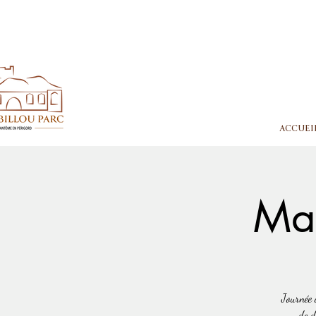
ACCUEI
Mar
Journée 
de d