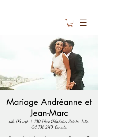
Mariage Andréanne et
Jean-Marc
sáb, 05 sept
  |  
130 Place D'Amboise, Sainte-Julie,
QC J3E 2N9, Canada