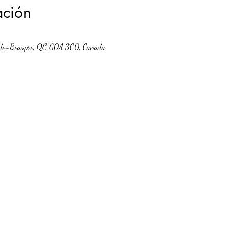
ación
-de-Beaupré, QC G0A 3C0, Canada