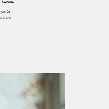
, Canada
 par les
 avec une