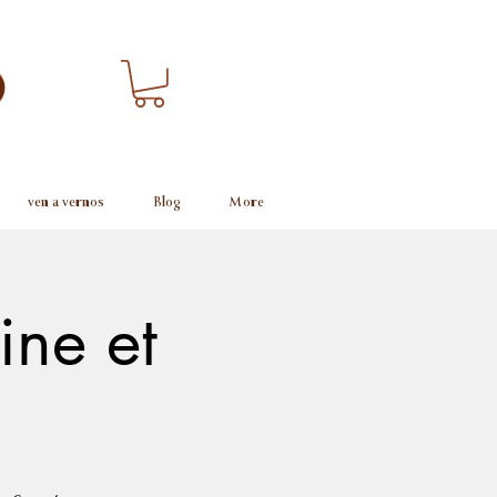
ven a vernos
Blog
More
ine et