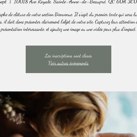
sept
  |  
10018 Ave Royale, Sainte-Anne-de-Beaupré, QC G0A 3C0
phe de clôture de votre section Bienvenue. Il s'agit du premier texte qui sera lu
s, il doit donc présenter clairement l'objet de votre site. Capturez leur attention
présentation intéressante, et ajoutez une image ou une vidéo pour plus d'impact.
Les inscriptions sont closes
Voir autres événements