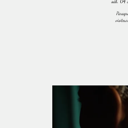
sáb, 04 
Paragra
visiteur