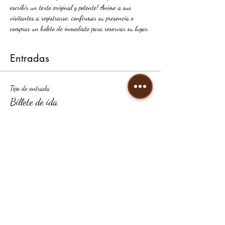
escribir un texto original y potente! Anime a sus 
visitantes a registrarse, confirmar su presencia o 
comprar un boleto de inmediato para reservar su lugar.
Entradas
Tipo de entrada
Billete de ida
Precio
5,00 €
+0,13 € de comisión de servicio de entradas
Total
0,00 €