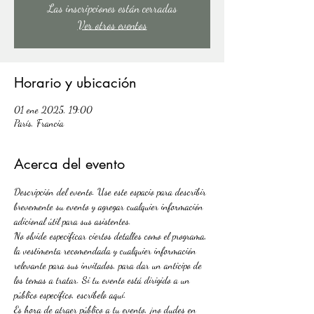
Las inscripciones están cerradas
Ver otros eventos
Horario y ubicación
01 ene 2025, 19:00
París, Francia
Acerca del evento
Descripción del evento. Use este espacio para describir 
brevemente su evento y agregar cualquier información 
adicional útil para sus asistentes.
No olvide especificar ciertos detalles como el programa, 
la vestimenta recomendada y cualquier información 
relevante para sus invitados, para dar un anticipo de 
los temas a tratar. Si tu evento está dirigido a un 
público específico, escríbelo aquí.
Es hora de atraer público a tu evento, ¡no dudes en 