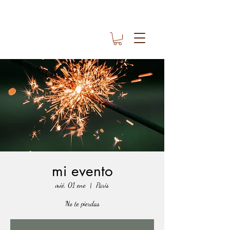
mi evento
mié, 01 ene
  |  
París
No te pierdas