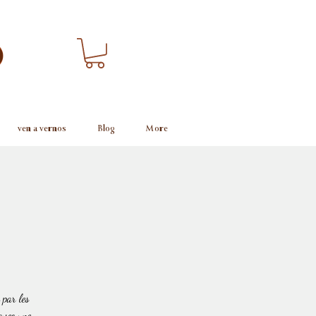
ven a vernos
Blog
More
 par les
 avec une