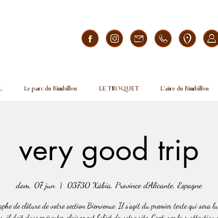
L
Le parc du Bimbillou
LE TROQUET
L'aire du Bimbillou
very good trip
dom, 07 jun
  |  
03730 Xàbia, Province d'Alicante, Espagne
phe de clôture de votre section Bienvenue. Il s'agit du premier texte qui sera lu
s, il doit donc présenter clairement l'objet de votre site. Capturez leur attention