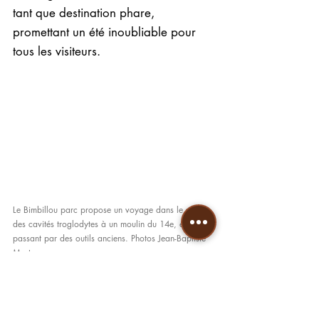
tant que destination phare, 
promettant un été inoubliable pour 
tous les visiteurs.
Le Bimbillou parc propose un voyage dans le passé, 
des cavités troglodytes à un moulin du 14e, en 
passant par des outils anciens. Photos Jean-Baptiste 
Marty
https://www.dordognelibre.fr/2023/07/11
/dordogne-un-retour-dans-le-passe-au-parc-le-