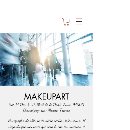
MAKEUPART
Sat 14 Dec
  |  
25 Mail de la Demi-Lune, 94500
Champigny-sur-Marne, France
Paragraphe de clôture de votre section Bienvenue. Il
s'agit du premier texte qui sera lu par les visiteurs, il