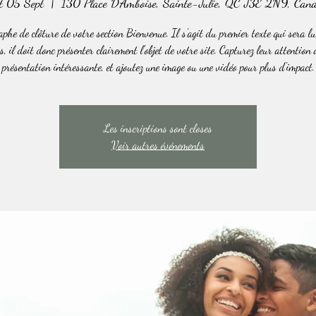
t 05 Sept
  |  
130 Place D'Amboise, Sainte-Julie, QC J3E 2N9, Can
phe de clôture de votre section Bienvenue. Il s'agit du premier texte qui sera lu
s, il doit donc présenter clairement l'objet de votre site. Capturez leur attention
présentation intéressante, et ajoutez une image ou une vidéo pour plus d'impact.
Les inscriptions sont closes
Voir autres événements