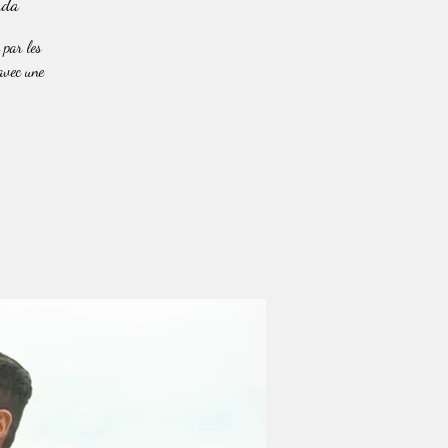
ada
 par les
 avec une