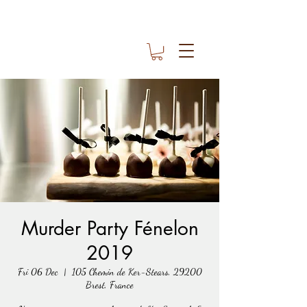
Murder Party Fénelon
2019
Fri 06 Dec
  |  
105 Chemin de Ker-Stears, 29200
Brest, France