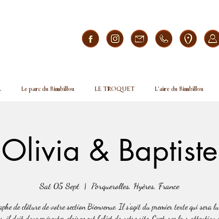
L
Le parc du Bimbillou
LE TROQUET
L'aire du Bimbillou
Olivia & Baptiste
Sat 05 Sept
  |  
Porquerolles, Hyères, France
phe de clôture de votre section Bienvenue. Il s'agit du premier texte qui sera lu
s, il doit donc présenter clairement l'objet de votre site. Capturez leur attention