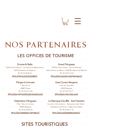
NOS PARTENAIRES
LES OFFICES DE TOURISME
Dronne & Belle
Grand Périgueux
Église Notre-Dame 2, rue Puyjoli de Meyjounissas
204 Rue Laure Gatet - Lieu-dit Niversac
24310 Brantôme en Périgord
Saint Laurent sur Manoir, 24330 Boulazac-Isle-Manoire
Tél. 05.53.05.80.63
Tél. 05.53.53.10.63
https://perigord-dronne-belle.fr/
https://www.tourisme-grandperigueux.fr/
Périgord Limousin
Quai Cyrano Bergerac
1 Place Foch,
1 Rue des Récollets,
24800 Thiviers
24100 Bergerac
Tél.
05.53.55.12.50
Tél.
05.53.57.03.11
https://www.perigord-lim
ousin-tourisme.com/
https://www.quai-cyrano.com/
Destination Périgueux
La Fabrique à Souffle - Sud Charente
9 Bis, Place du Coderc
3 points d'informations : Barbezieux Saint Hilaire -
24000 Périgueux
Aubeterre-sur-Dronne - Villebois-la-Valette
Tél. 05.53.02.80.22
Tél.
05.49.98.57.18
https://www.destination-perigueux.fr/
https://www.sudcharentetourisme.fr/
SITES TOURISTIQUES