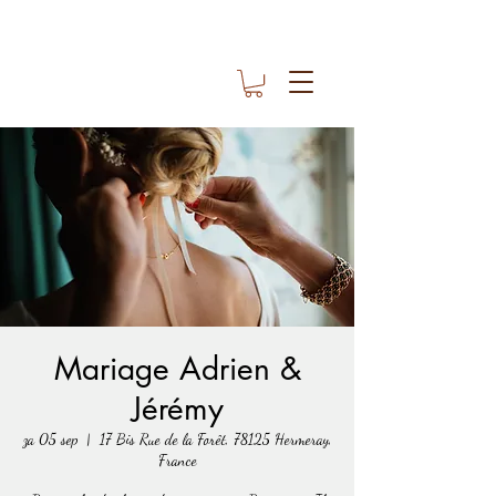
Mariage Adrien &
Jérémy
za 05 sep
  |  
17 Bis Rue de la Forêt, 78125 Hermeray,
France