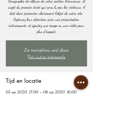
Paragraphe de clôture de votre section Bienvenue. Il
s'agit du premier texte qui sera lu par les visiteurs, il
doit donc présenter clairement l'objet de votre site.
Capturez leur attention avec une présentation
intéressante, et ajoutez une image ou une vidéo pour
plus d'impact.
Les inscriptions sont closes
Voir autres événements
Tijd en locatie
05 sep 2020, 17:00 – 06 sep 2020, 16:00
17 Bis Rue de la Forêt, 78125 Hermeray, France
Deel dit evenement