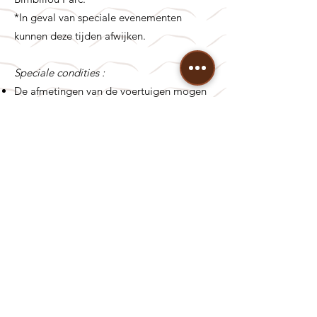
*In geval van speciale evenementen
kunnen deze tijden afwijken.
Speciale condities :
De afmetingen van de voertuigen mogen
de hoogte van 2 meter niet overschrijden.
2 plaatsen zijn bestemd voor mensen met
een handicap.
Met uitzondering van campers die in de
omgeving geparkeerd staan, mogen
buiten de openingstijden van het park
geen voertuigen 's nachts parkeren op de
Bezoekersparking.
Voor meer informatie, zie
Interne
regelingen
.