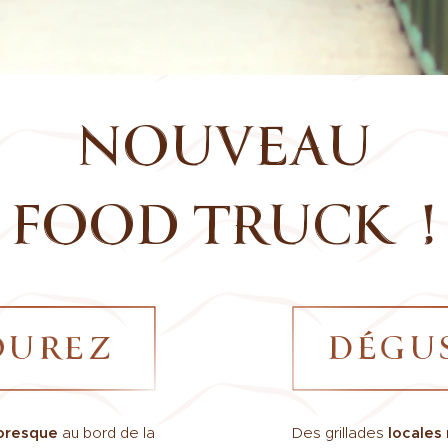
NOUVEAU
FOOD TRUCK
!
OUREZ
DÉGU
toresque
au bord de la
Des grillades
locales