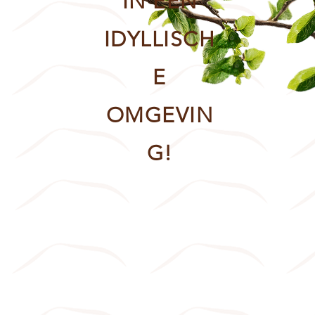
IN EEN
IDYLLISCH
E
OMGEVIN
G!