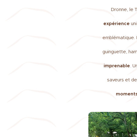
Dronne, le 
expérience
uni
emblématique. 
guinguette, har
imprenable
. U
saveurs et d
moments 