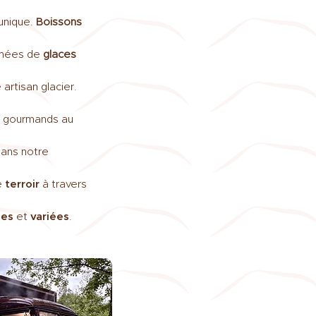
 unique.
Boissons
gnées de
glaces
 artisan glacier.
rs gourmands au
ans notre
e
terroir
à travers
ses
et
variées
.