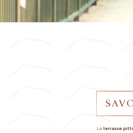
SAV
La
terrasse pit