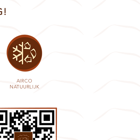
G!
AIRCO
NATUURLIJK