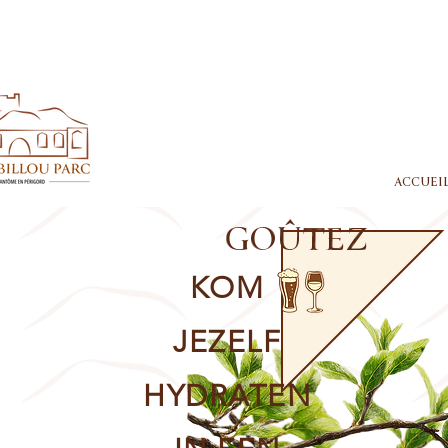
ACCUEI
GOÛTEZ
KOM
JEZELF
HYDRATEN