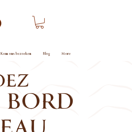
Kom ons bezoeken
Blog
More
DEZ
BORD
'EAU