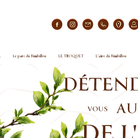
L
Le parc du Bimbillou
LE TROQUET
L'aire du Bimbillou
DÉTEN
AU
VOUS
DE L