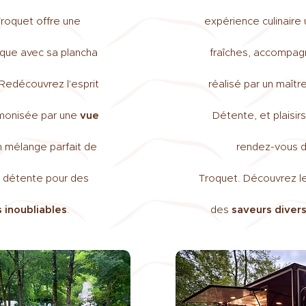
Troquet offre une
expérience culinaire
que avec sa plancha
fraîches, accompa
Redécouvrez l'esprit
réalisé par un maître
monisée par une
vue
Détente, et plaisi
n mélange parfait de
rendez-vous d
e détente pour des
Troquet. Découvrez l
inoubliables
.
des
saveurs diver